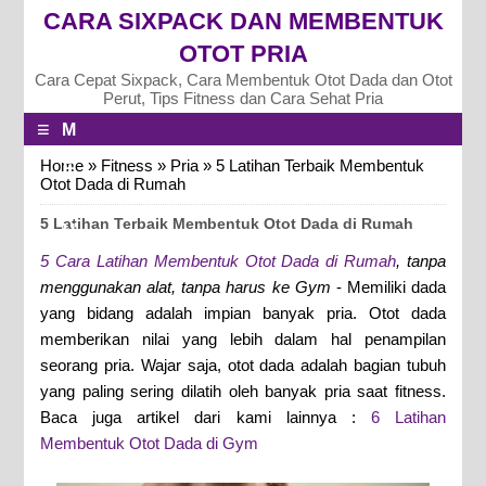
CARA SIXPACK DAN MEMBENTUK
OTOT PRIA
Cara Cepat Sixpack, Cara Membentuk Otot Dada dan Otot
Perut, Tips Fitness dan Cara Sehat Pria
≡
M
E
Home
»
Fitness
»
Pria
»
5 Latihan Terbaik Membentuk
Otot Dada di Rumah
N
5 Latihan Terbaik Membentuk Otot Dada di Rumah
U
5 Cara Latihan Membentuk Otot Dada di Rumah
, tanpa
menggunakan alat, tanpa harus ke Gym
- Memiliki dada
yang bidang adalah impian banyak pria. Otot dada
memberikan nilai yang lebih dalam hal penampilan
seorang pria. Wajar saja, otot dada adalah bagian tubuh
yang paling sering dilatih oleh banyak pria saat fitness.
Baca juga artikel dari kami lainnya :
6 Latihan
Membentuk Otot Dada di Gym