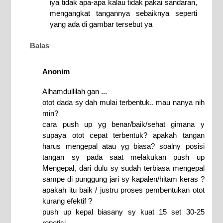
iya tidak apa-apa kalau tidak pakai sandaran,
mengangkat tangannya sebaiknya seperti
yang ada di gambar tersebut ya
Balas
Anonim
Alhamdullilah gan ...
otot dada sy dah mulai terbentuk.. mau nanya nih
min?
cara push up yg benar/baik/sehat gimana y
supaya otot cepat terbentuk? apakah tangan
harus mengepal atau yg biasa? soalny posisi
tangan sy pada saat melakukan push up
Mengepal, dari dulu sy sudah terbiasa mengepal
sampe di punggung jari sy kapalen/hitam keras ?
apakah itu baik / justru proses pembentukan otot
kurang efektif ?
push up kepal biasany sy kuat 15 set 30-25
repetisi.