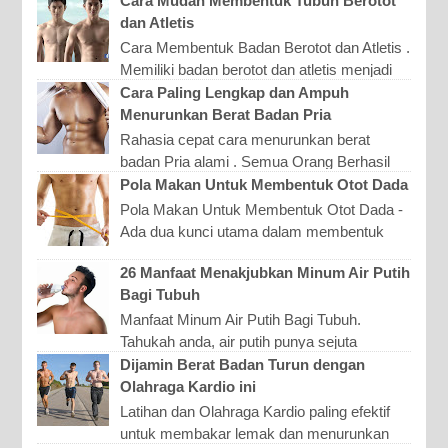
Cara Mudah Membentuk Tubuh Berotot
tubuh sixpack, maka pria...
dan Atletis
Cara Membentuk Badan Berotot dan Atletis .
Memiliki badan berotot dan atletis menjadi
kebanggaan bagi banyak kaum lelaki.
Cara Paling Lengkap dan Ampuh
Namun sayang tent...
Menurunkan Berat Badan Pria
Rahasia cepat cara menurunkan berat
badan Pria alami . Semua Orang Berhasil
melakukannya dengan cara ini. Berat badan
Pola Makan Untuk Membentuk Otot Dada
merupakan salah satu...
Pola Makan Untuk Membentuk Otot Dada -
Ada dua kunci utama dalam membentuk
otot dada yang sempurna. Yang pertama
26 Manfaat Menakjubkan Minum Air Putih
adalah Konsisten dalam ...
Bagi Tubuh
Manfaat Minum Air Putih Bagi Tubuh.
Tahukah anda, air putih punya sejuta
manfaat untuk tubuh manusia terutama bagi
Dijamin Berat Badan Turun dengan
kesehatan dan kecantikan...
Olahraga Kardio ini
Latihan dan Olahraga Kardio paling efektif
untuk membakar lemak dan menurunkan