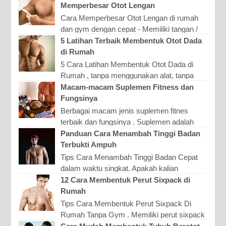
Memperbesar Otot Lengan
Cara Memperbesar Otot Lengan di rumah
dan gym dengan cepat - Memiliki tangan /
lengan (biceps) yang berotot dan atletis
5 Latihan Terbaik Membentuk Otot Dada
tentu membuat nila...
di Rumah
5 Cara Latihan Membentuk Otot Dada di
Rumah , tanpa menggunakan alat, tanpa
harus ke Gym - Memiliki dada yang bidang
Macam-macam Suplemen Fitness dan
adalah impian banya...
Fungsinya
Berbagai macam jenis suplemen fitnes
terbaik dan fungsinya . Suplemen adalah
produk yang berupa nutrisi tambahan. Ada
Panduan Cara Menambah Tinggi Badan
berbagai macam jenis ...
Terbukti Ampuh
Tips Cara Menambah Tinggi Badan Cepat
dalam waktu singkat. Apakah kalian
memiliki masalah tinggi badan? Mungkin
12 Cara Membentuk Perut Sixpack di
saja setiap orang yang me...
Rumah
Tips Cara Membentuk Perut Sixpack Di
Rumah Tanpa Gym . Memiliki perut sixpack
merupakan impian banyak pria. Dengan