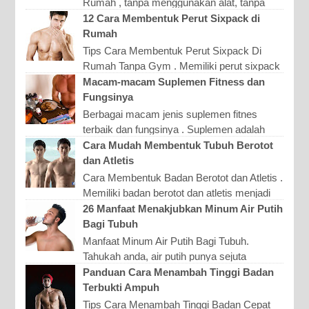
Rumah , tanpa menggunakan alat, tanpa
harus ke Gym - Memiliki dada yang bidang
12 Cara Membentuk Perut Sixpack di
adalah impian banya...
Rumah
Tips Cara Membentuk Perut Sixpack Di
Rumah Tanpa Gym . Memiliki perut sixpack
merupakan impian banyak pria. Dengan
Macam-macam Suplemen Fitness dan
tubuh sixpack, maka pria...
Fungsinya
Berbagai macam jenis suplemen fitnes
terbaik dan fungsinya . Suplemen adalah
produk yang berupa nutrisi tambahan. Ada
Cara Mudah Membentuk Tubuh Berotot
berbagai macam jenis ...
dan Atletis
Cara Membentuk Badan Berotot dan Atletis .
Memiliki badan berotot dan atletis menjadi
kebanggaan bagi banyak kaum lelaki.
26 Manfaat Menakjubkan Minum Air Putih
Namun sayang tent...
Bagi Tubuh
Manfaat Minum Air Putih Bagi Tubuh.
Tahukah anda, air putih punya sejuta
manfaat untuk tubuh manusia terutama bagi
Panduan Cara Menambah Tinggi Badan
kesehatan dan kecantikan...
Terbukti Ampuh
Tips Cara Menambah Tinggi Badan Cepat