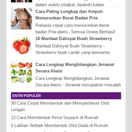
dalam waktu singkat. Apakah kalian
memiliki masalah tinggi badan? Mungkin
Cara Paling Lengkap dan Ampuh
saja setiap orang yang me...
Menurunkan Berat Badan Pria
Rahasia cepat cara menurunkan berat
badan Pria alami . Semua Orang Berhasil
melakukannya dengan cara ini. Berat badan
16 Manfaat Dahsyat Buah Strawberry
merupakan salah satu...
Manfaat Dahsyat Buah Strawberry -
Strawberry buah cantik yang berwarna
merah ini ternyata memiliki berbagai macam
Cara Lengkap Menghilangkan Jerawat
kandungan kesehatan. Str...
Secara Alami
Cara Lengkap Menghilangkan Jerawat
Secara Alami - Jerawat merupakan masalah
di kulit wajah yang bisa timbul kapan saja.
ENTRI POPULER
Untuk mengatasi, m...
30 Cara Cepat Membentuk dan Memperbesar Otot
Lengan
12 Cara Membentuk Perut Sixpack di Rumah
5 Latihan Terbaik Membentuk Otot Dada di Rumah