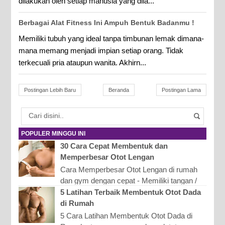
dilakukan oleh setiap manusia yang dila...
Berbagai Alat Fitness Ini Ampuh Bentuk Badanmu !
Memiliki tubuh yang ideal tanpa timbunan lemak dimana-
mana memang menjadi impian setiap orang. Tidak
terkecuali pria ataupun wanita. Akhirn...
Postingan Lebih Baru
Beranda
Postingan Lama
POPULER MINGGU INI
30 Cara Cepat Membentuk dan
Memperbesar Otot Lengan
Cara Memperbesar Otot Lengan di rumah
dan gym dengan cepat - Memiliki tangan /
lengan (biceps) yang berotot dan atletis
5 Latihan Terbaik Membentuk Otot Dada
tentu membuat nila...
di Rumah
5 Cara Latihan Membentuk Otot Dada di