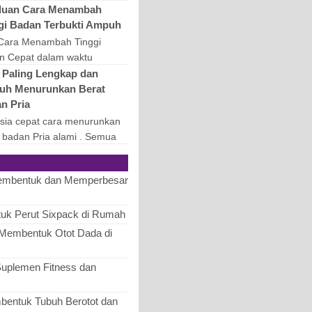
akan masalah di kulit wajah
uan Cara Menambah
bisa timbul kapan saja.
gi Badan Terbukti Ampuh
 mengatasi, m...
 Cara Menambah Tinggi
n Cepat dalam waktu
at. Apakah kalian memiliki
 Paling Lengkap dan
lah tinggi badan? Mungkin
h Menurunkan Berat
setiap orang yang me...
n Pria
sia cepat cara menurunkan
 badan Pria alami . Semua
g Berhasil melakukannya
n cara ini. Berat badan
embentuk dan Memperbesar
akan salah satu...
uk Perut Sixpack di Rumah
k Membentuk Otot Dada di
plemen Fitness dan
entuk Tubuh Berotot dan