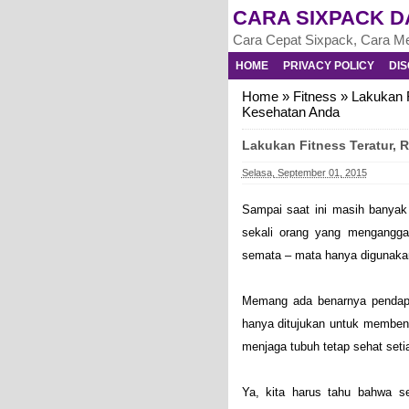
CARA SIXPACK D
Cara Cepat Sixpack, Cara Me
HOME
PRIVACY POLICY
DIS
Home
»
Fitness
»
Lakukan F
Kesehatan Anda
Lakukan Fitness Teratur, 
Selasa, September 01, 2015
Sampai saat ini masih banyak 
sekali orang yang mengangga
semata – mata hanya digunaka
Memang ada benarnya pendapat
hanya ditujukan untuk membent
menjaga tubuh tetap sehat seti
Ya, kita harus tahu bahwa se