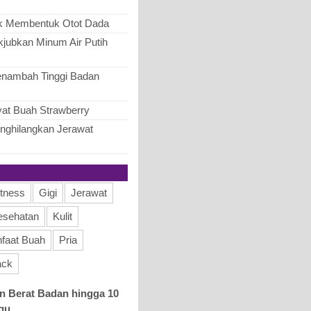
k Membentuk Otot Dada
jubkan Minum Air Putih
nambah Tinggi Badan
at Buah Strawberry
nghilangkan Jerawat
itness
Gigi
Jerawat
esehatan
Kulit
faat Buah
Pria
ack
 Berat Badan hingga 10
gu