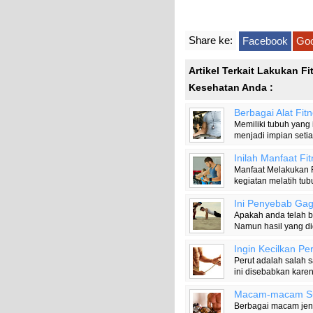
Share ke:
Facebook
Goo
Artikel Terkait Lakukan F
Kesehatan Anda :
Berbagai Alat Fi
Memiliki tubuh yan
menjadi impian setia
Inilah Manfaat Fi
Manfaat Melakukan F
kegiatan melatih tub
Ini Penyebab Gag
Apakah anda telah 
Namun hasil yang di
Ingin Kecilkan Pe
Perut adalah salah 
ini disebabkan kar
Macam-macam Sup
Berbagai macam jeni