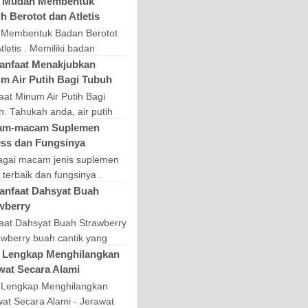
iki perut sixpack merupakan
 Mudah Membentuk
n banyak pria. Dengan tubuh
h Berotot dan Atletis
ck, maka pria...
 Membentuk Badan Berotot
tletis . Memiliki badan
ot dan atletis menjadi
anfaat Menakjubkan
nggaan bagi banyak kaum
m Air Putih Bagi Tubuh
i. Namun sayang tent...
at Minum Air Putih Bagi
. Tahukah anda, air putih
 sejuta manfaat untuk tubuh
am-macam Suplemen
sia terutama bagi kesehatan
ess dan Fungsinya
ecantikan...
agai macam jenis suplemen
s terbaik dan fungsinya .
emen adalah produk yang
anfaat Dahsyat Buah
a nutrisi tambahan. Ada
wberry
gai macam jenis ...
aat Dahsyat Buah Strawberry
awberry buah cantik yang
rna merah ini ternyata
 Lengkap Menghilangkan
liki berbagai macam
wat Secara Alami
ngan kesehatan. Str...
 Lengkap Menghilangkan
at Secara Alami - Jerawat