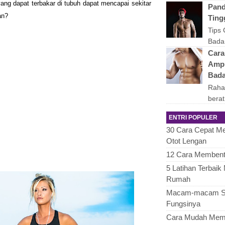
ang dapat terbakar di tubuh dapat mencapai sekitar
merup
Pand
an?
yang 
Ting
Untuk
Tips
Bada
singk
Cara
masa
Ampu
saja 
Bada
Raha
berat
Oran
ENTRI POPULER
denga
30 Cara Cepat M
merup
Otot Lengan
12 Cara Membent
5 Latihan Terbai
Rumah
Macam-macam Su
Fungsinya
Cara Mudah Memb