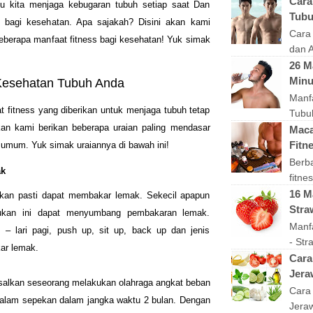
Memil
Cara
u kita menjaga kebugaran tubuh setiap saat Dan
impia
Tubu
s bagi kesehatan. Apa sajakah? Disini akan kami
sixpa
Cara
eberapa manfaat fitness bagi kesehatan! Yuk simak
dan A
berot
26 M
keba
Minu
 Kesehatan Tubuh Anda
lelak
Manfa
t fitness yang diberikan untuk menjaga tubuh tetap
Tubuh
akan kami berikan beberapa uraian paling mendasar
punya
Mac
manu
Fitn
 umum. Yuk simak uraiannya di bawah ini!
dan k
Berb
k
fitne
Supl
16 M
kukan pasti dapat membakar lemak. Sekecil apapun
berup
Stra
akukan ini dapat menyumbang pembakaran lemak.
berba
Manf
i – lari pagi, push up, sit up, back up dan jenis
- Str
ar lemak.
berwa
Cara
memi
Jera
Misalkan seseorang melakukan olahraga angkat beban
kandu
Cara
dalam sepekan dalam jangka waktu 2 bulan. Dengan
Jeraw