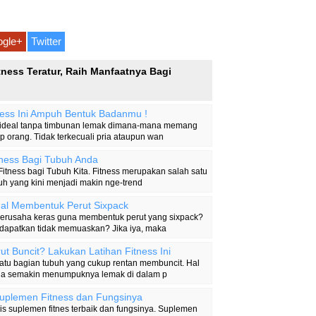
gle+
Twitter
itness Teratur, Raih Manfaatnya Bagi
tness Ini Ampuh Bentuk Badanmu !
g ideal tanpa timbunan lemak dimana-mana memang
p orang. Tidak terkecuali pria ataupun wan
tness Bagi Tubuh Anda
itness bagi Tubuh Kita. Fitness merupakan salah satu
uh yang kini menjadi makin nge-trend
al Membentuk Perut Sixpack
berusaha keras guna membentuk perut yang sixpack?
dapatkan tidak memuaskan? Jika iya, maka
rut Buncit? Lakukan Latihan Fitness Ini
satu bagian tubuh yang cukup rentan membuncit. Hal
ena semakin menumpuknya lemak di dalam p
lemen Fitness dan Fungsinya
s suplemen fitnes terbaik dan fungsinya. Suplemen