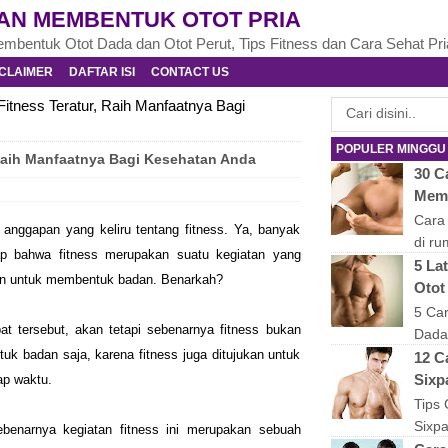
AN MEMBENTUK OTOT PRIA
mbentuk Otot Dada dan Otot Perut, Tips Fitness dan Cara Sehat Pri
CLAIMER
DAFTAR ISI
CONTACT US
itness Teratur, Raih Manfaatnya Bagi
POPULER MINGGU 
Raih Manfaatnya Bagi Kesehatan Anda
30 C
Memp
Cara
anggapan yang keliru tentang fitness. Ya, banyak
di r
p bahwa fitness merupakan suatu kegiatan yang
Memil
5 La
n untuk membentuk badan. Benarkah?
yang 
Otot
membu
5 Ca
 tersebut, akan tetapi sebenarnya fitness bukan
Dada
uk badan saja, karena fitness juga ditujukan untuk
meng
12 C
ke Gy
Sixp
ap waktu.
bidan
Tips
Sixp
benarnya kegiatan fitness ini merupakan sebuah