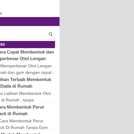
a
INI
ara Cepat Membentuk dan
erbesar Otot Lengan
 Memperbesar Otot Lengan
umah dan gym dengan cepat -
iki tangan / lengan (biceps)
tihan Terbaik Membentuk
berotot dan atletis tentu
 Dada di Rumah
at nila...
ra Latihan Membentuk Otot
 di Rumah , tanpa
gunakan alat, tanpa harus
ara Membentuk Perut
m - Memiliki dada yang
ack di Rumah
g adalah impian banya...
 Cara Membentuk Perut
ack Di Rumah Tanpa Gym .