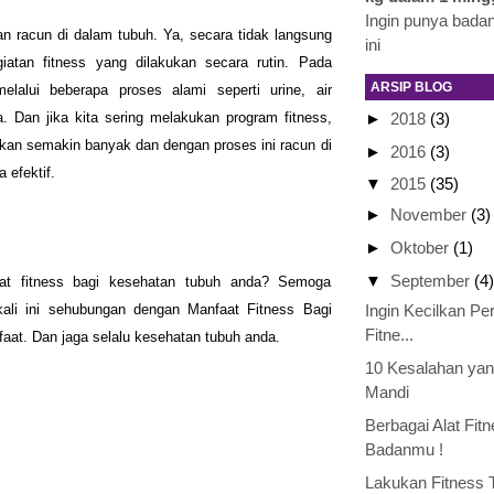
Ingin punya badan
an racun di dalam tubuh. Ya, secara tidak langsung
ini
giatan fitness yang dilakukan secara rutin. Pada
ARSIP BLOG
melalui beberapa proses alami seperti urine, air
►
2018
(3)
a. Dan jika kita sering melakukan program fitness,
akan semakin banyak dan dengan proses ini racun di
►
2016
(3)
 efektif.
▼
2015
(35)
►
November
(3)
►
Oktober
(1)
▼
September
(4)
at fitness bagi kesehatan tubuh anda? Semoga
Ingin Kecilkan Pe
kali ini sehubungan dengan Manfaat Fitness Bagi
Fitne...
at. Dan jaga selalu kesehatan tubuh anda.
10 Kesalahan yan
Mandi
Berbagai Alat Fit
Badanmu !
Lakukan Fitness T