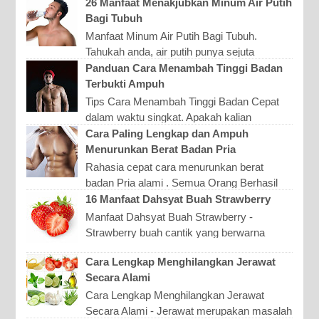
produk yang berupa nutrisi tambahan. Ada
26 Manfaat Menakjubkan Minum Air Putih
berbagai macam jenis ...
Bagi Tubuh
Manfaat Minum Air Putih Bagi Tubuh.
Tahukah anda, air putih punya sejuta
manfaat untuk tubuh manusia terutama bagi
Panduan Cara Menambah Tinggi Badan
kesehatan dan kecantikan...
Terbukti Ampuh
Tips Cara Menambah Tinggi Badan Cepat
dalam waktu singkat. Apakah kalian
memiliki masalah tinggi badan? Mungkin
Cara Paling Lengkap dan Ampuh
saja setiap orang yang me...
Menurunkan Berat Badan Pria
Rahasia cepat cara menurunkan berat
badan Pria alami . Semua Orang Berhasil
melakukannya dengan cara ini. Berat badan
16 Manfaat Dahsyat Buah Strawberry
merupakan salah satu...
Manfaat Dahsyat Buah Strawberry -
Strawberry buah cantik yang berwarna
merah ini ternyata memiliki berbagai macam
Cara Lengkap Menghilangkan Jerawat
kandungan kesehatan. Str...
Secara Alami
Cara Lengkap Menghilangkan Jerawat
Secara Alami - Jerawat merupakan masalah