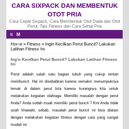
CARA SIXPACK DAN MEMBENTUK
OTOT PRIA
Cara Cepat Sixpack, Cara Membentuk Otot Dada dan Otot
Perut, Tips Fitness dan Cara Sehat Pria
≡
M
E
Home
»
Fitness
»
Ingin Kecilkan Perut Buncit? Lakukan
Latihan Fitness Ini
N
Ingin Kecilkan Perut Buncit? Lakukan Latihan Fitness
U
Ini
Perut adalah salah satu bagian tubuh yang cukup rentan
membuncit. Hal ini disebabkan karena semakin menumpuknya
lemak di dalam perut kita karena kurangnya kita untuk
melakukan kegiatan olahraga. Memiliki masalah dengan perut
Anda? Anda sudah muak memiliki perut buncit ? Kini Anda tidak
usah khawatir, sebab, masalah perut buncit ini bisa diatasi
dengan melakukan kegiatan fitness dengan cara yang sangat
mudah ini.