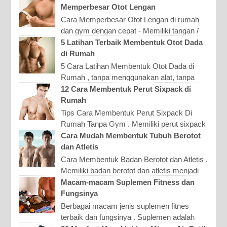
Memperbesar Otot Lengan
Cara Memperbesar Otot Lengan di rumah
dan gym dengan cepat - Memiliki tangan /
lengan (biceps) yang berotot dan atletis
5 Latihan Terbaik Membentuk Otot Dada
tentu membuat nila...
di Rumah
5 Cara Latihan Membentuk Otot Dada di
Rumah , tanpa menggunakan alat, tanpa
harus ke Gym - Memiliki dada yang bidang
12 Cara Membentuk Perut Sixpack di
adalah impian banya...
Rumah
Tips Cara Membentuk Perut Sixpack Di
Rumah Tanpa Gym . Memiliki perut sixpack
merupakan impian banyak pria. Dengan
Cara Mudah Membentuk Tubuh Berotot
tubuh sixpack, maka pria...
dan Atletis
Cara Membentuk Badan Berotot dan Atletis .
Memiliki badan berotot dan atletis menjadi
kebanggaan bagi banyak kaum lelaki.
Macam-macam Suplemen Fitness dan
Namun sayang tent...
Fungsinya
Berbagai macam jenis suplemen fitnes
terbaik dan fungsinya . Suplemen adalah